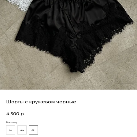
Шорты с кружевом черные
4 500
р.
Размер
42
44
46